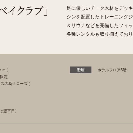
・ベイクラブ」
足に優しいチーク木材をデッキ
シンを配置したトレーニングジ
＆サウナなどを完備したフィッ
各種レンタルも取り揃えており
p.m.）
階層
ホテルフロア5階
様限定
テナンスの為クローズ ）
は翌平日）