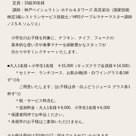
定員：15組30名様
講師：神戸ベイシェラトン ホテル＆タワーズ 高見栄治（国家技能
検定1級レストランサービス技能士／HRSテーブルマナーマスター講師
／J.S.A.ソムリエ）
小学生のお子様を対象に、ナフキン、ナイフ、フォークの
基本的な使い方や食事マナーを経験豊かなスタッフが
分かりやすくレクチャー いたします。
■大人1名様＋小学生1名様 ￥15,000（キッズクラブ会員様￥14,500）
＊セミナー、ランチコース、お飲み物(赤・白ワイングラス各1杯
ずつ)を
ご用意いたします。(お子様は赤・白ぶどうジュース グラス各1
杯ずつ)
＊税・サービス料含む。
＊追加料金：大人1名様￥9,000、小学生1名様￥6,000
＊保護者同伴でお申込ください。
＊未就学のお子様はご参加いただけません。
※お申込受付は3日前の17：00までとさせていただきます。